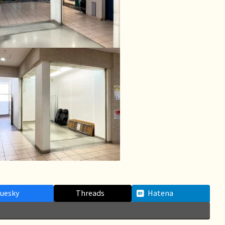
luesky
Threads
Hatena