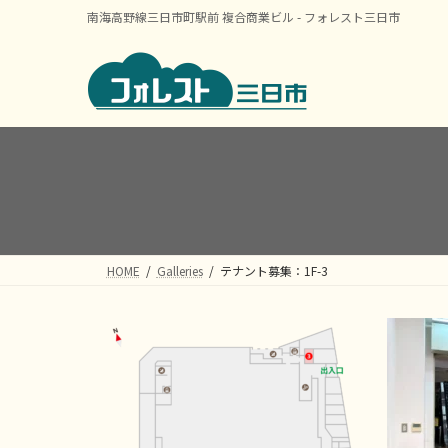
コ
ナ
南海高野線三日市町駅前 複合商業ビル - フォレスト三日市
ン
ビ
テ
ゲ
ン
ー
ツ
シ
へ
ョ
ス
ン
キ
に
ッ
移
プ
動
HOME
Galleries
テナント募集：1F-3