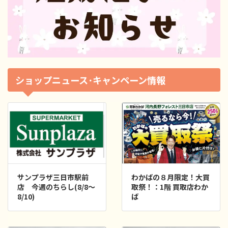
ショップニュース･キャンペーン情報
三日市駅前
わかばの８月限定！大買
☆夏休み短期水泳
し(8/8～
取祭！：1階 買取店わか
☆：3F OSSU
ば