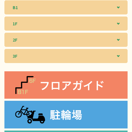
B1
1F
2F
3F