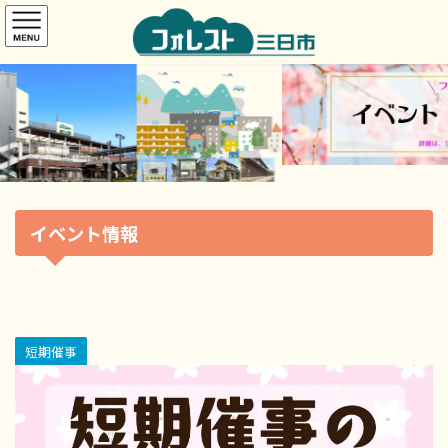
コ
ナ
ン
ビ
テ
ゲ
ン
ー
ツ
シ
へ
ョ
ス
ン
キ
に
ッ
移
プ
動
イベント情報
短期催事