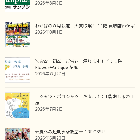
2026年8月8日
わかばの８月限定！大買取祭！：1階 買取店わかば
2026年8月1日
＼お盆 初盆 ご供花 承ります！／：１階
Flower+Antique 花風
2026年7月27日
Ｔシャツ・ポロシャツ お直し♪：1階 おしゃれ工
房
2026年7月2日
☆夏休み短期水泳教室☆：3F OSSU
2026年6月23日