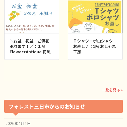
盆 ご供花
Ｔシャツ・ポロシャツ
／：１階
お直し♪：1階 おしゃれ
輝け未来！ 講座
tique 花風
工房
ントのご案内！：2
ーロー研究室
一覧を見る »
フォレスト三日市からのお知らせ
2026年4月1日