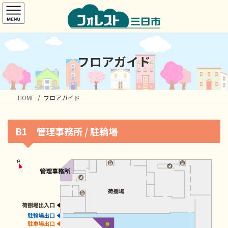
コ
ナ
ン
ビ
テ
ゲ
ン
ー
ツ
シ
へ
ョ
フロアガイド
ス
ン
キ
に
ッ
移
プ
動
HOME
フロアガイド
B1 管理事務所 / 駐輪場