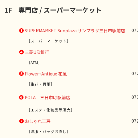
1F 専門店 / スーパーマーケット
❶
07
SUPERMARKET Sunplaza サンプラザ三日市駅前店
［スーパーマーケット］
❹
三菱UFJ銀行
［ATM］
❺
07
Flower+Antique 花風
［生花・骨董］
❻
07
POLA 三日市町駅前店
［エステ・化粧品等販売］
❼
07
おしゃれ工房
［洋服・バッグお直し］