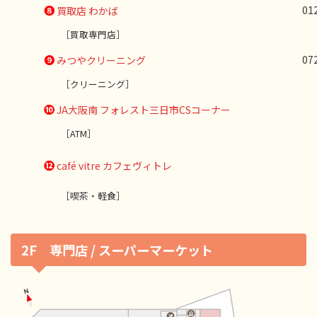
❽
01
買取店 わかば
［買取専門店］
❾
07
みつやクリーニング
［クリーニング］
❿
JA大阪南 フォレスト三日市CSコーナー
［ATM］
⓬
café vitre カフェヴィトレ
［喫茶・軽食］
2F 専門店 / スーパーマーケット