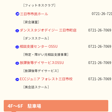
［フィットネスクラブ］
⓴
0721-26
三日市市民ホール
［貸会議室］
ダンススタジオデイジー 三日市町店
0721-26-70
21
［ダンススクール］
相談支援センター OSSU
0721-26-70
22
［特定・障がい児相談支援事業］
放課後等デイサービスOSSU
0721-26-70
23
［放課後等デイサービス］
ECCジュニア フォレスト三日市校
0721-26-70
24
［英会話スクール］
4F〜6F 駐車場