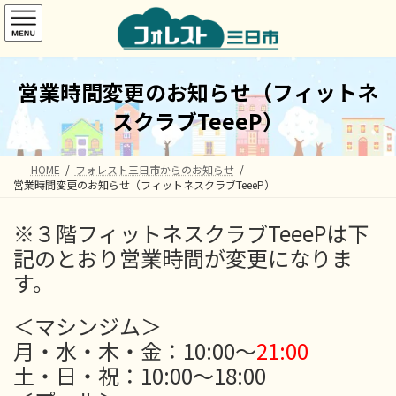
コ
ナ
ン
ビ
テ
ゲ
ン
ー
ツ
シ
営業時間変更のお知らせ（フィットネ
へ
ョ
ス
ン
スクラブTeeeP）
キ
に
ッ
移
プ
動
HOME
フォレスト三日市からのお知らせ
営業時間変更のお知らせ（フィットネスクラブTeeeP）
※３階
フィットネスクラブTeeePは下
記のとおり営業時間が変更になりま
す。
＜マシンジム＞
月・水・木・金：10:00～
21:00
土・日・祝：10:00～18:00